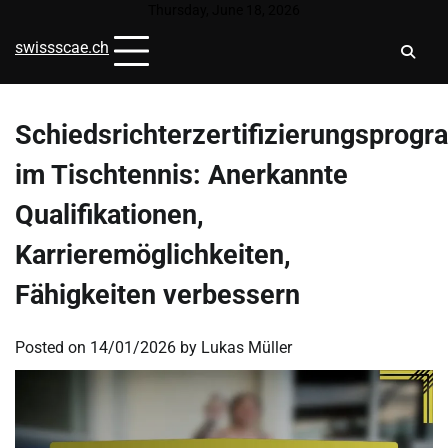
Skip
Thursday, June 18, 2026
to
swissscae.ch
content
Schiedsrichterzertifizierungsprog
im Tischtennis: Anerkannte
Qualifikationen,
Karrieremöglichkeiten,
Fähigkeiten verbessern
Posted on
14/01/2026
by
Lukas Müller