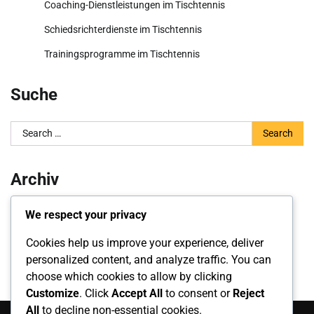
Coaching-Dienstleistungen im Tischtennis
Schiedsrichterdienste im Tischtennis
Trainingsprogramme im Tischtennis
Suche
Search
for:
Archiv
February 2026
We respect your privacy
January 2026
Cookies help us improve your experience, deliver
personalized content, and analyze traffic. You can
choose which cookies to allow by clicking
Customize
. Click
Accept All
to consent or
Reject
Suche
All
to decline non-essential cookies.