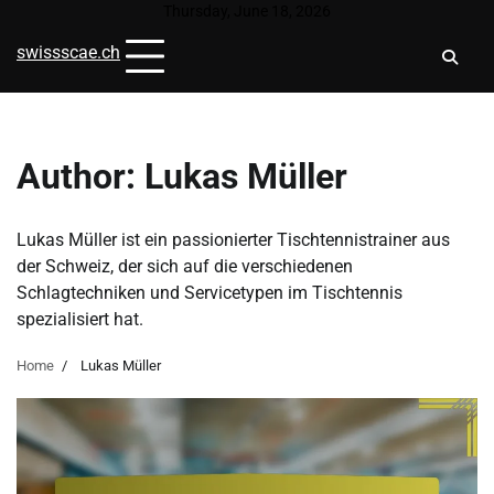
Skip
Thursday, June 18, 2026
to
swissscae.ch
content
Author:
Lukas Müller
Lukas Müller ist ein passionierter Tischtennistrainer aus
der Schweiz, der sich auf die verschiedenen
Schlagtechniken und Servicetypen im Tischtennis
spezialisiert hat.
Home
Lukas Müller