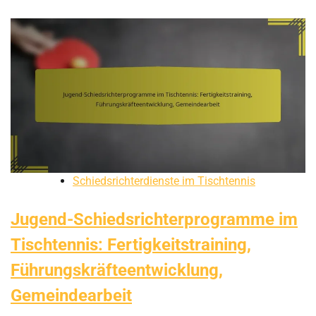
Schiedsrichterdienste im Tischtennis
Jugend-Schiedsrichterprogramme im
Tischtennis: Fertigkeitstraining,
Führungskräfteentwicklung,
Gemeindearbeit