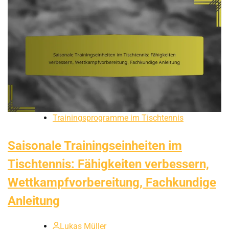
Trainingsprogramme im Tischtennis
Saisonale Trainingseinheiten im
Tischtennis: Fähigkeiten verbessern,
Wettkampfvorbereitung, Fachkundige
Anleitung
Lukas Müller