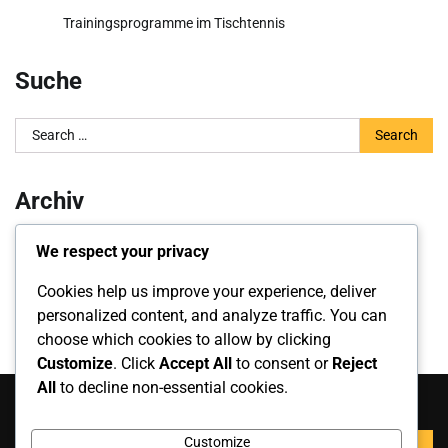
Trainingsprogramme im Tischtennis
Suche
Search
for:
Archiv
February 2026
We respect your privacy
January 2026
Cookies help us improve your experience, deliver
personalized content, and analyze traffic. You can
choose which cookies to allow by clicking
Customize
. Click
Accept All
to consent or
Reject
All
to decline non-essential cookies.
Suche
Search
Customize